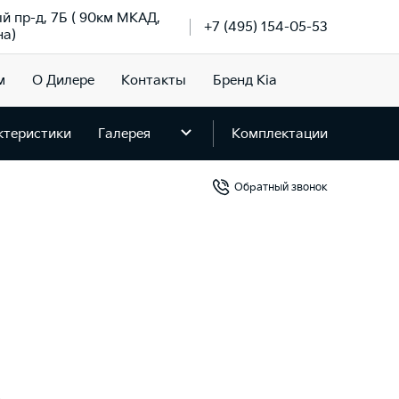
й пр-д, 7Б ( 90км МКАД,
+7 (495) 154-05-53
на)
м
О Дилере
Контакты
Бренд Kia
ктеристики
Галерея
Комплектации
Обратный звонок