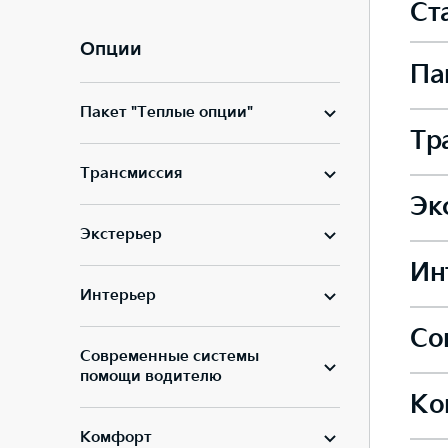
Ст
Опции
Па
Пакет "Теплые опции"
Тр
Подо
Трансмиссия
Эк
Авто
Экстерьер
Боко
Ин
Легк
Интерьер
Сист
Подо
Со
7 по
Современные системы
Легк
помощи водителю
Само
—
Ко
Инте
Подо
Комфорт
Сиде