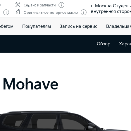
г. Москва Студены
Сервис и запчасти
внутренняя сторо
м
Оригинальное моторное масло
обегом
Покупателям
Запись на сервис
Владельца
Обзор
Хара
 Mohave