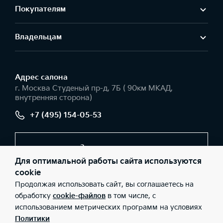
Покупателям
Владельцам
Адрес салонa
г. Москва Студеный пр-д, 7Б ( 90км МКАД,
внутренняя сторона)
+7 (495) 154-05-53
Заказать звонок
Для оптимальной работы сайта используются
cookie
Продолжая использовать сайт, вы соглашаетесь на
© 2026 Юридические лица ООО «АГ ИРБИС» (Фактический
адрес: г. Москва Студеный пр-д, 7Б ( 90км МКАД, внутренняя
обработку
cookie-файлов
в том числе, с
сторона); Телефон: +7 (495) 154-05-53; ИНН: 9729033931; ОГРН:
использованием метрических программ на условиях
5167746242373), ООО «Киа Россия и СНГ» (Фактический адрес:
г.Москва, Валовая 26; Телефон: 8 800 301 08 80; ИНН:
Политики