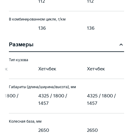
112
112
В комбинированном цикле, г/км
136
136
Размеры
Тип кузова
бек
Хетчбек
Хетчбек
Габариты (длина/ширина/высота), мм
 / 1800 /
4325 / 1800 /
4325 / 1800 /
1457
1457
Колесная база, мм
0
2650
2650