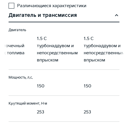
Различающиеся характеристики
Двигатель и трансмиссия
Двигатель
1.5 С
1.5 С
готочечный
турбонаддувом и
турбонаддувом и
ск топлива
непосредственным
непосредственным
впрыском
впрыском
Мощность, л.с.
150
150
Крутящий момент, Н·м
6
253
253