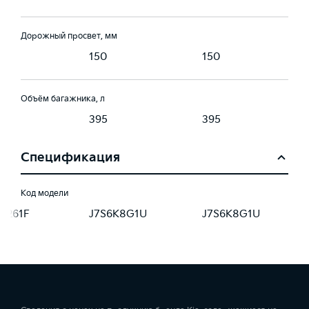
Дорожный просвет, мм
150
150
Объём багажника, л
395
395
Спецификация
Код модели
D261F
J7S6K8G1U
J7S6K8G1U