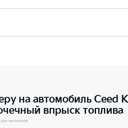
еру на автомобиль
Ceed 
точечный впрыск топлива
ы для заполнения