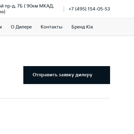
й пр-д, 7Б ( 90км МКАД,
+7 (495) 154-05-53
на)
м
О Дилере
Контакты
Бренд Kia
Отправить заявку дилеру