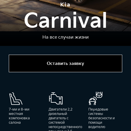
Kia
Carnival
На все случаи жизни
Оставить заявку
7-ми и 8-ми
Двигатели 2.2
Передовые
местная
дизельный
системы
компоновка
двигатель с
безопасности и
салона
системой
помощи
непосредственного
водителю