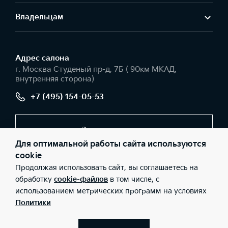
Владельцам
Адрес салонa
г. Москва Студеный пр-д, 7Б ( 90км МКАД,
внутренняя сторона)
+7 (495) 154-05-53
Заказать звонок
Для оптимальной работы сайта используются
cookie
Продолжая использовать сайт, вы соглашаетесь на
© 2026 Юридические лица ООО «АГ ИРБИС» (Фактический
адрес: г. Москва Студеный пр-д, 7Б ( 90км МКАД, внутренняя
обработку
cookie-файлов
в том числе, с
сторона); Телефон: +7 (495) 154-05-53; ИНН: 9729033931; ОГРН:
использованием метрических программ на условиях
5167746242373), ООО «Киа Россия и СНГ» (Фактический адрес:
г.Москва, Валовая 26; Телефон: 8 800 301 08 80; ИНН:
Политики
7728674093; ОГРН: 5087746291760) ведут деятельность на
территории РФ в соответствии с законодательством РФ.
Реализуемые товары доступны к получению на территории РФ.