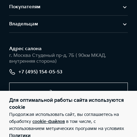
Покупателям
Владельцам
Адрес салонa
г. Москва Студеный пр-д, 7Б ( 90км МКАД,
внутренняя сторона)
+7 (495) 154-05-53
Заказать звонок
Для оптимальной работы сайта используются
cookie
Продолжая использовать сайт, вы соглашаетесь на
© 2026 Юридические лица ООО «АГ ИРБИС» (Фактический
адрес: г. Москва Студеный пр-д, 7Б ( 90км МКАД, внутренняя
обработку
cookie-файлов
в том числе, с
сторона); Телефон: +7 (495) 154-05-53; ИНН: 9729033931; ОГРН:
использованием метрических программ на условиях
5167746242373), ООО «Киа Россия и СНГ» (Фактический адрес:
г.Москва, Валовая 26; Телефон: 8 800 301 08 80; ИНН:
Политики