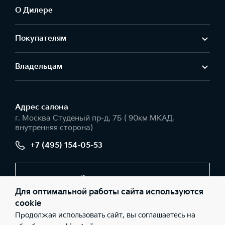
О Дилере
Покупателям
Владельцам
Адрес салонa
г. Москва Студеный пр-д, 7Б ( 90км МКАД,
внутренняя сторона)
+7 (495) 154-05-53
Заказать звонок
Для оптимальной работы сайта используются
cookie
Продолжая использовать сайт, вы соглашаетесь на
© 2026 Юридические лица ООО «АГ ИРБИС» (Фактический
адрес: г. Москва Студеный пр-д, 7Б ( 90км МКАД, внутренняя