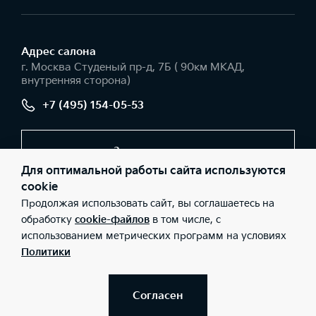
Адрес салонa
г. Москва Студеный пр-д, 7Б ( 90км МКАД,
внутренняя сторона)
+7 (495) 154-05-53
Заказать звонок
Для оптимальной работы сайта используются
cookie
Продолжая использовать сайт, вы соглашаетесь на
© 2026 Юридические лица ООО «АГ ИРБИС» (Фактический
адрес: г. Москва Студеный пр-д, 7Б ( 90км МКАД, внутренняя
обработку
cookie-файлов
в том числе, с
сторона); Телефон: +7 (495) 154-05-53; ИНН: 9729033931; ОГРН:
использованием метрических программ на условиях
5167746242373), ООО «Киа Россия и СНГ» (Фактический адрес:
г.Москва, Валовая 26; Телефон: 8 800 301 08 80; ИНН:
Политики
7728674093; ОГРН: 5087746291760) ведут деятельность на
территории РФ в соответствии с законодательством РФ.
Реализуемые товары доступны к получению на территории РФ.
Информация о соответствующих моделях и комплектациях и их
Согласен
наличии, ценах, возможных выгодах и условиях приобретения
доступна у дилеров Kia.