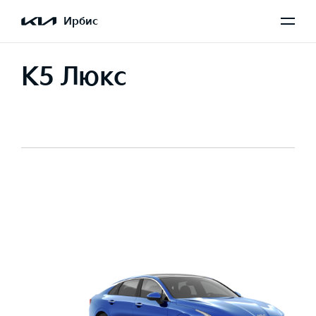
Ирбис
K5 Люкс