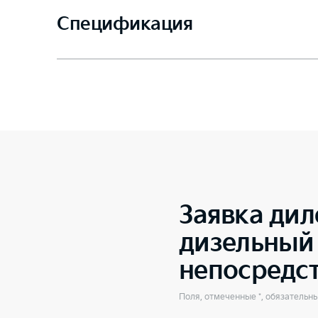
Спецификация
Заявка дил
дизельный 
непосредс
Поля, отмеченные *, обязательн