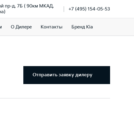
й пр-д, 7Б ( 90км МКАД,
+7 (495) 154-05-53
на)
м
О Дилере
Контакты
Бренд Kia
Отправить заявку дилеру