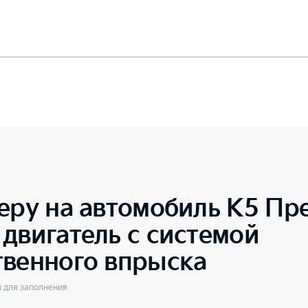
еру на автомобиль
K5 Пре
двигатель с системой
твенного впрыска
ы для заполнения