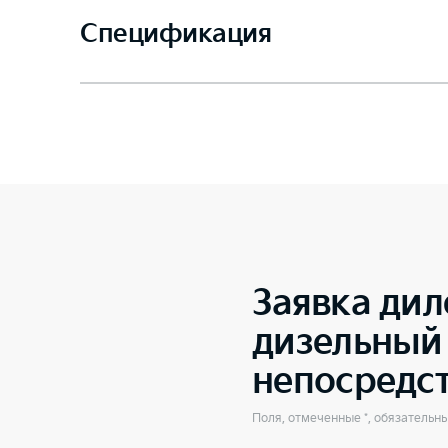
Спецификация
Заявка дил
дизельный 
непосредс
Поля, отмеченные *, обязательн