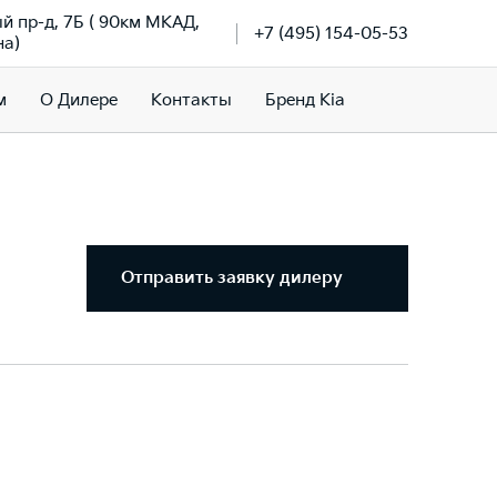
й пр-д, 7Б ( 90км МКАД,
+7 (495) 154-05-53
на)
м
О Дилере
Контакты
Бренд Kia
Отправить заявку дилеру