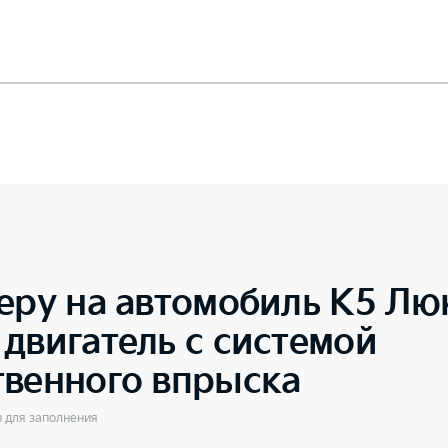
еру на автомобиль
K5 Люк
двигатель с системой
твенного впрыска
ы для заполнения