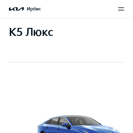
Ирбис
K5 Люкс